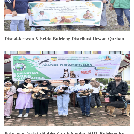
Disnakkeswan X Setda Buleleng Distribusi Hewan Qurban
Pelayanan Vaksin Rabies Gratis Sambut HUT Buleleng Ke-28