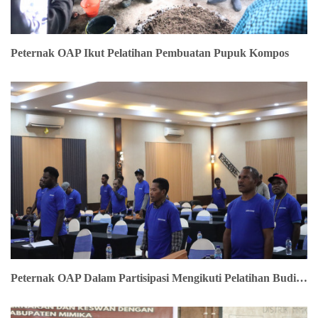
Peternak OAP Ikut Pelatihan Pembuatan Pupuk Kompos
Peternak OAP Dalam Partisipasi Mengikuti Pelatihan Budidaya Ternak Ayam Buras